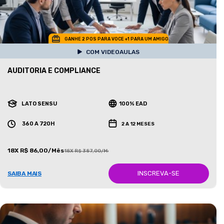
GANHE 2 POS PARA VOCE +1 PARA UM AMIGO
COM VIDEOAULAS
AUDITORIA E COMPLIANCE
LATO SENSU
100% EAD
360 A 720H
2 A 12 MESES
18X R$ 86,00/Mês
18X R$ 387,00/Mês
INSCREVA-SE
SAIBA MAIS