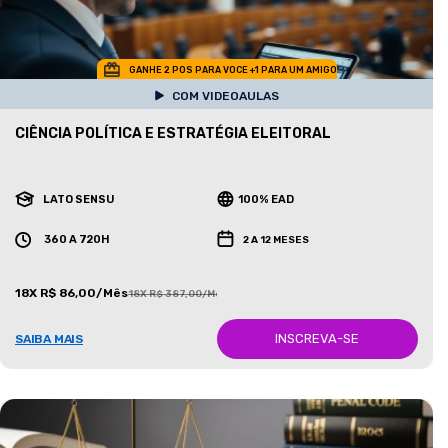
GANHE 2 POS PARA VOCE +1 PARA UM AMIGO
COM VIDEOAULAS
CIÊNCIA POLÍTICA E ESTRATÉGIA ELEITORAL
LATO SENSU
100% EAD
360 A 720H
2 A 12 MESES
18X R$ 86,00/Mês
18X R$ 387,00/Mês
INSCREVA-SE
SAIBA MAIS