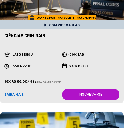
GANHE 2 POS PARA VOCE +1 PARA UM AMIGO
COM VIDEOAULAS
CIÊNCIAS CRIMINAIS
LATO SENSU
100% EAD
360 A 720H
2 A 12 MESES
18X R$ 86,00/Mês
18X R$ 387,00/Mês
INSCREVA-SE
SAIBA MAIS