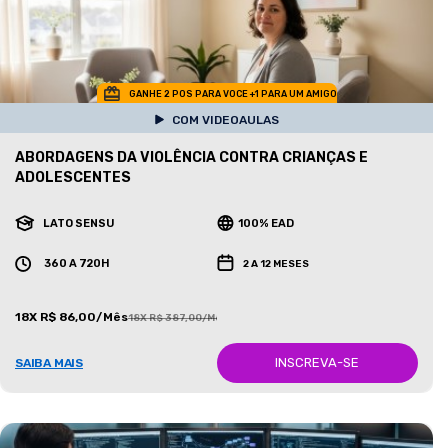
GANHE 2 POS PARA VOCE +1 PARA UM AMIGO
COM VIDEOAULAS
ABORDAGENS DA VIOLÊNCIA CONTRA CRIANÇAS E
ADOLESCENTES
LATO SENSU
100% EAD
360 A 720H
2 A 12 MESES
18X R$ 86,00/Mês
18X R$ 387,00/Mês
INSCREVA-SE
SAIBA MAIS