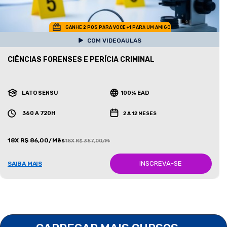
GANHE 2 POS PARA VOCE +1 PARA UM AMIGO
COM VIDEOAULAS
CIÊNCIAS FORENSES E PERÍCIA CRIMINAL
LATO SENSU
100% EAD
360 A 720H
2 A 12 MESES
18X R$ 86,00/Mês
18X R$ 387,00/Mês
INSCREVA-SE
SAIBA MAIS