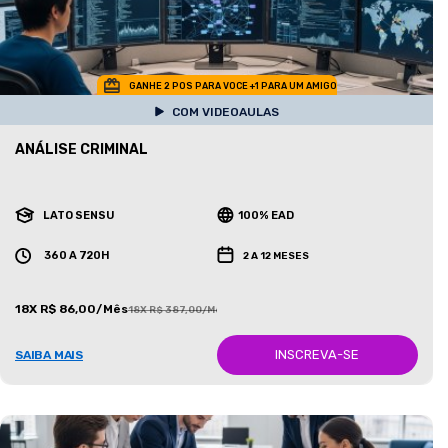
GANHE 2 POS PARA VOCE +1 PARA UM AMIGO
COM VIDEOAULAS
ANÁLISE CRIMINAL
LATO SENSU
100% EAD
360 A 720H
2 A 12 MESES
18X R$ 86,00/Mês
18X R$ 387,00/Mês
INSCREVA-SE
SAIBA MAIS