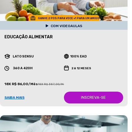
GANHE 2 POS PARA VOCE +1 PARA UM AMIGO
COM VIDEOAULAS
EDUCAÇÃO ALIMENTAR
LATO SENSU
100% EAD
360 A 420H
2 A 12 MESES
18X R$ 86,00/Mês
18X R$ 387,00/Mês
INSCREVA-SE
SAIBA MAIS