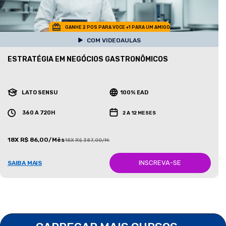
GANHE 2 POS PARA VOCE +1 PARA UM AMIGO
COM VIDEOAULAS
ESTRATÉGIA EM NEGÓCIOS GASTRONÔMICOS
LATO SENSU
100% EAD
360 A 720H
2 A 12 MESES
18X R$ 86,00/Mês
18X R$ 387,00/Mês
INSCREVA-SE
SAIBA MAIS