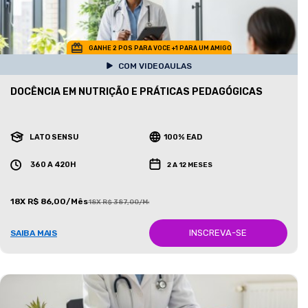
GANHE 2 POS PARA VOCE +1 PARA UM AMIGO
COM VIDEOAULAS
DOCÊNCIA EM NUTRIÇÃO E PRÁTICAS PEDAGÓGICAS
LATO SENSU
100% EAD
360 A 420H
2 A 12 MESES
18X R$ 86,00/Mês
18X R$ 387,00/Mês
INSCREVA-SE
SAIBA MAIS