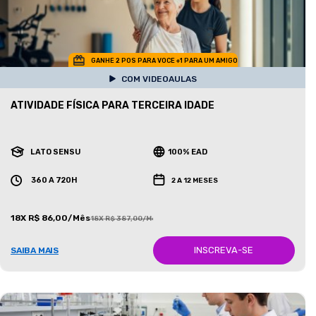
GANHE 2 POS PARA VOCE +1 PARA UM AMIGO
COM VIDEOAULAS
ATIVIDADE FÍSICA PARA TERCEIRA IDADE
LATO SENSU
100% EAD
360 A 720H
2 A 12 MESES
18X R$ 86,00/Mês
18X R$ 387,00/Mês
INSCREVA-SE
SAIBA MAIS