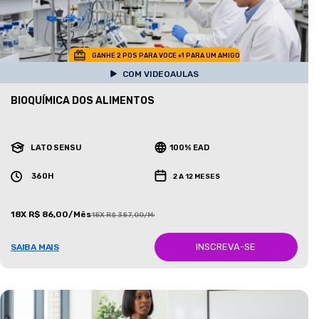
GANHE 2 POS PARA VOCE +1 PARA UM AMIGO
COM VIDEOAULAS
BIOQUÍMICA DOS ALIMENTOS
LATO SENSU
100% EAD
360H
2 A 12 MESES
18X R$ 86,00/Mês
18X R$ 387,00/Mês
INSCREVA-SE
SAIBA MAIS