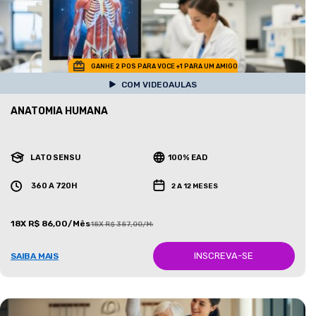
GANHE 2 POS PARA VOCE +1 PARA UM AMIGO
COM VIDEOAULAS
ANATOMIA HUMANA
LATO SENSU
100% EAD
360 A 720H
2 A 12 MESES
18X R$ 86,00/Mês
18X R$ 387,00/Mês
INSCREVA-SE
SAIBA MAIS