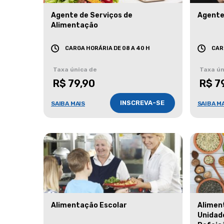
Agente de Serviços de
Agente
Alimentação
CARGA HORÁRIA DE 08 A 40 H
CAR
Taxa única de
Taxa ún
R$ 79,90
R$ 7
INSCREVA-SE
SAIBA MAIS
SAIBA M
Alimentação Escolar
Alimen
Unidad