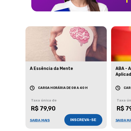
A Essência da Mente
ABA - 
Aplica
CARGA HORÁRIA DE 08 A 40 H
CAR
Taxa única de
Taxa ún
R$ 79,90
R$ 7
INSCREVA-SE
SAIBA MAIS
SAIBA M