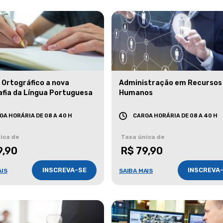
 Ortográfico a nova
Administração em Recursos
afia da Língua Portuguesa
Humanos
GA HORÁRIA DE 08 A 40 H
CARGA HORÁRIA DE 08 A 40 H
ica de
Taxa única de
9,90
R$ 79,90
INSCREVA-SE
INSCREVA
AIS
SAIBA MAIS