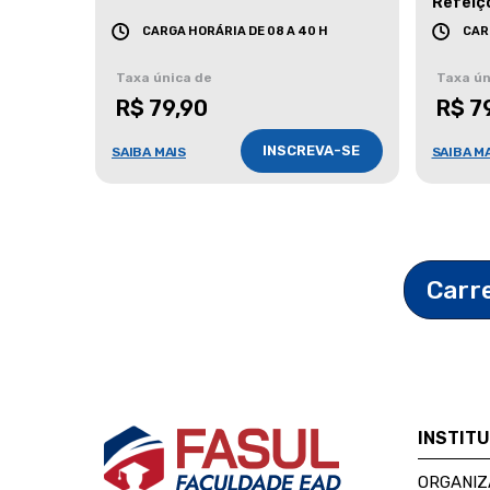
Refeiç
CARGA HORÁRIA DE 08 A 40 H
CAR
Taxa única de
Taxa ún
R$ 79,90
R$ 7
INSCREVA-SE
SAIBA MAIS
SAIBA M
Carr
INSTIT
ORGANIZ