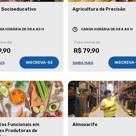
 Socioeducativo
Agricultura de Precisão
GA HORÁRIA DE 08 A 40 H
CARGA HORÁRIA DE 08 A 40 H
ica de
Taxa única de
9,90
R$ 79,90
INSCREVA-SE
INSCREVA
AIS
SAIBA MAIS
tos Funcionais em
Almoxarife
es Produtoras de