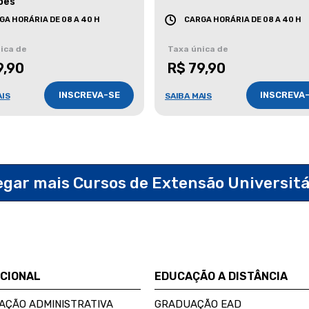
ões
GA HORÁRIA DE 08 A 40 H
CARGA HORÁRIA DE 08 A 40 H
ica de
Taxa única de
9,90
R$ 79,90
INSCREVA-SE
INSCREVA
AIS
SAIBA MAIS
egar mais Cursos de Extensão Universit
UCIONAL
EDUCAÇÃO A DISTÂNCIA
AÇÃO ADMINISTRATIVA
GRADUAÇÃO EAD