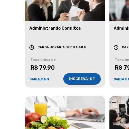
Administrando Conflitos
Admini
CARGA HORÁRIA DE 08 A 40 H
CAR
Taxa única de
Taxa ún
R$ 79,90
R$ 7
INSCREVA-SE
SAIBA MAIS
SAIBA M