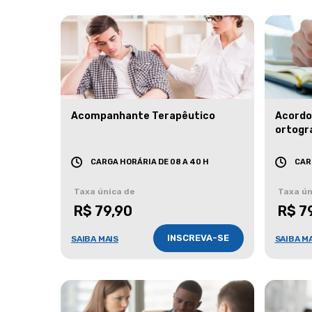
Acompanhante Terapêutico
Acordo
ortogr
CARGA HORÁRIA DE 08 A 40 H
CAR
Taxa única de
Taxa ún
R$ 79,90
R$ 7
INSCREVA-SE
SAIBA MAIS
SAIBA M