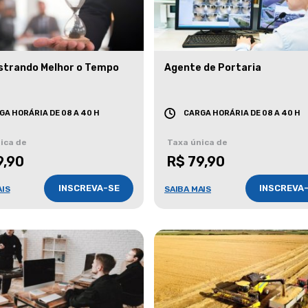
strando Melhor o Tempo
Agente de Portaria
GA HORÁRIA DE 08 A 40 H
CARGA HORÁRIA DE 08 A 40 H
ica de
Taxa única de
9,90
R$ 79,90
INSCREVA-SE
INSCREVA
AIS
SAIBA MAIS