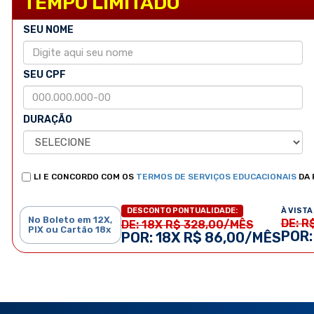
TEMPO LIMITADO
SEU NOME
SEU CPF
DURAÇÃO
LI E CONCORDO COM OS
TERMOS DE SERVIÇOS EDUCACIONAIS
DA 
À VISTA 
DESCONTO PONTUALIDADE:
No Boleto em 12X,
DE: R
DE: 18X R$ 328,00/MÊS
PIX ou Cartão 18x
POR:
POR: 18X R$ 86,00/MÊS