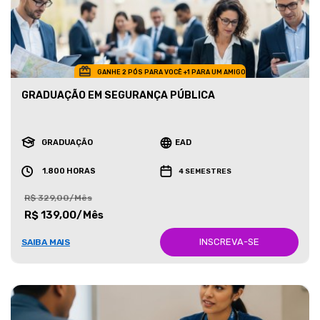
GANHE 2 PÓS PARA VOCÊ +1 PARA UM AMIGO
GRADUAÇÃO EM SEGURANÇA PÚBLICA
GRADUAÇÃO
EAD
1.800 HORAS
4 SEMESTRES
R$ 329,00/Mês
R$ 139,00/Mês
INSCREVA-SE
SAIBA MAIS