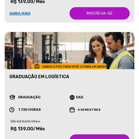
R$ 139,00/Mês
INSCREVA-SE
SAIBA MAIS
GANHE 2 PÓS PARA VOCÊ +1 PARA UM AMIGO
GRADUAÇÃO EM LOGÍSTICA
GRADUAÇÃO
EAD
1.720 HORAS
4 SEMESTRES
R$ 329,00/Mês
R$ 139,00/Mês