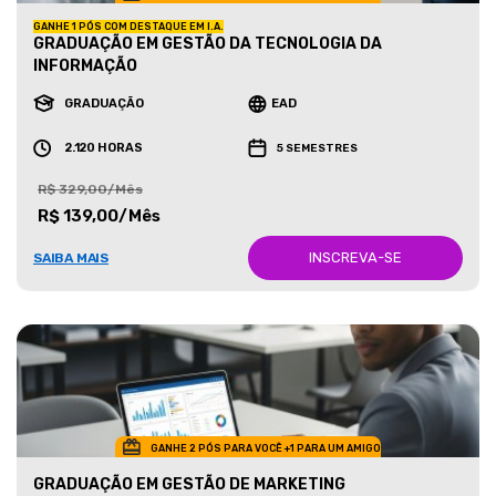
GANHE 1 PÓS COM DESTAQUE EM I.A.
GRADUAÇÃO EM GESTÃO DA TECNOLOGIA DA
INFORMAÇÃO
GRADUAÇÃO
EAD
2.120 HORAS
5 SEMESTRES
R$ 329,00/Mês
R$ 139,00/Mês
INSCREVA-SE
SAIBA MAIS
GANHE 2 PÓS PARA VOCÊ +1 PARA UM AMIGO
GRADUAÇÃO EM GESTÃO DE MARKETING