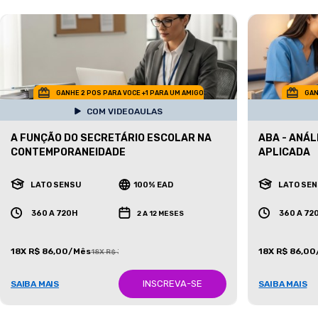
GANHE 2 POS PARA VOCE +1 PARA UM AMIGO
GAN
COM VIDEOAULAS
A FUNÇÃO DO SECRETÁRIO ESCOLAR NA
ABA - ANÁ
CONTEMPORANEIDADE
APLICADA
LATO SENSU
100% EAD
LATO SE
360 A 720H
360 A 72
2 A 12 MESES
18X R$ 86,00/Mês
18X R$ 86,0
18X R$ 387,00/Mês
INSCREVA-SE
SAIBA MAIS
SAIBA MAIS