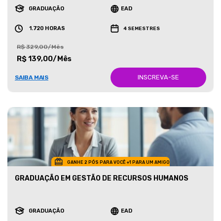
GRADUAÇÃO
EAD
1.720 HORAS
4 SEMESTRES
R$ 329,00/Mês
R$ 139,00/Mês
INSCREVA-SE
SAIBA MAIS
GANHE 2 PÓS PARA VOCÊ +1 PARA UM AMIGO
GRADUAÇÃO EM GESTÃO DE RECURSOS HUMANOS
GRADUAÇÃO
EAD