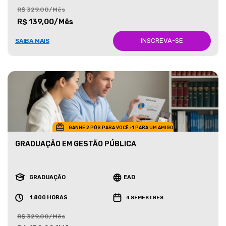
R$ 329,00/Mês
R$ 139,00/Mês
INSCREVA-SE
SAIBA MAIS
GANHE 2 PÓS PARA VOCÊ +1 PARA UM AMIGO
GRADUAÇÃO EM GESTÃO PÚBLICA
GRADUAÇÃO
EAD
1.800 HORAS
4 SEMESTRES
R$ 329,00/Mês