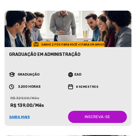
GANHE 2 PÓS PARA VOCÊ +1 PARA UM AMIGO
GRADUAÇÃO EM ADMINISTRAÇÃO
GRADUAÇÃO
EAD
3.200 HORAS
8 SEMESTRES
R$ 329,00/Mês
R$ 139,00/Mês
INSCREVA-SE
SAIBA MAIS