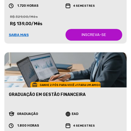
1.720 HORAS
4 SEMESTRES
R$ 329,00/Mês
R$ 139,00/Mês
INSCREVA-SE
SAIBA MAIS
GANHE 2 PÓS PARA VOCÊ +1 PARA UM AMIGO
GRADUAÇÃO EM GESTÃO FINANCEIRA
GRADUAÇÃO
EAD
1.800 HORAS
4 SEMESTRES