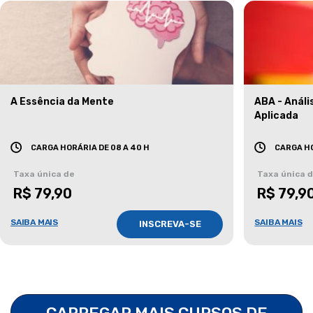
A Essência da Mente
ABA - Anál
Aplicada
CARGA HORÁRIA DE 08 A 40 H
CARGA HO
Taxa única de
Taxa única 
R$ 79,90
R$ 79,9
SAIBA MAIS
SAIBA MAIS
INSCREVA-SE
CARREGAR MAIS CURSOS DE