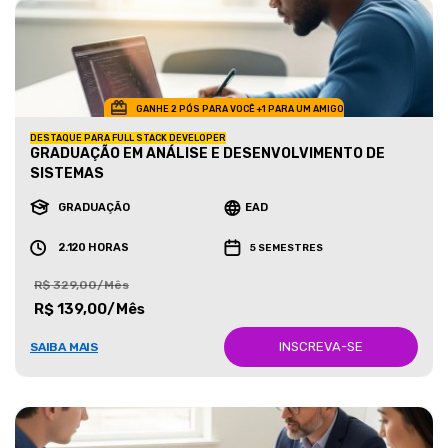
GANHE 2 PÓS PARA VOCÊ +1 PARA UM AMIGO
DESTAQUE PARA FULL STACK DEVELOPER
GRADUAÇÃO EM ANÁLISE E DESENVOLVIMENTO DE
SISTEMAS
GRADUAÇÃO
EAD
2.120 HORAS
5 SEMESTRES
R$ 329,00/Mês
R$ 139,00/Mês
INSCREVA-SE
SAIBA MAIS