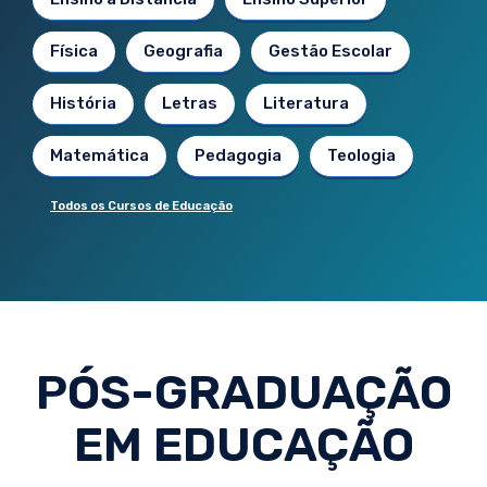
Física
Geografia
Gestão Escolar
História
Letras
Literatura
Matemática
Pedagogia
Teologia
Todos os Cursos de Educação
PÓS-GRADUAÇÃO
EM EDUCAÇÃO