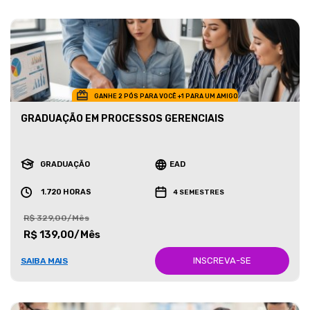
GANHE 2 PÓS PARA VOCÊ +1 PARA UM AMIGO
GRADUAÇÃO EM PROCESSOS GERENCIAIS
GRADUAÇÃO
EAD
1.720 HORAS
4 SEMESTRES
R$ 329,00/Mês
R$ 139,00/Mês
INSCREVA-SE
SAIBA MAIS