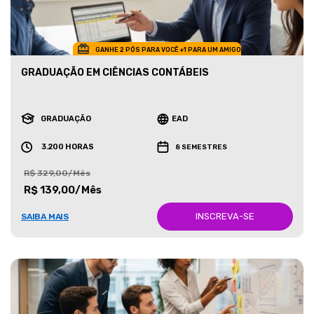
GANHE 2 PÓS PARA VOCÊ +1 PARA UM AMIGO
GRADUAÇÃO EM CIÊNCIAS CONTÁBEIS
GRADUAÇÃO
EAD
3.200 HORAS
8 SEMESTRES
R$ 329,00/Mês
R$ 139,00/Mês
INSCREVA-SE
SAIBA MAIS