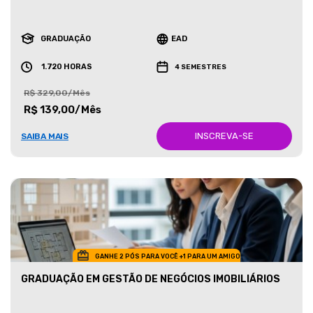
GRADUAÇÃO
EAD
1.720 HORAS
4 SEMESTRES
R$ 329,00/Mês
R$ 139,00/Mês
INSCREVA-SE
SAIBA MAIS
GANHE 2 PÓS PARA VOCÊ +1 PARA UM AMIGO
GRADUAÇÃO EM GESTÃO DE NEGÓCIOS IMOBILIÁRIOS