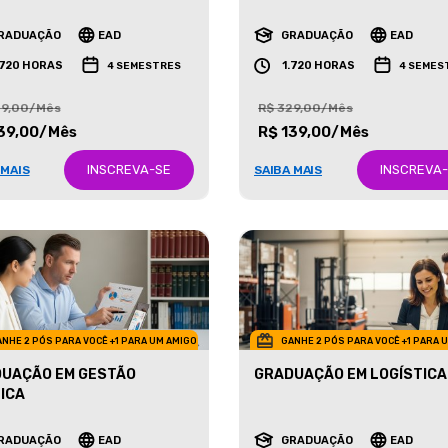
ETING
NEGÓCIOS IMOBILIÁRIOS
RADUAÇÃO
EAD
GRADUAÇÃO
EAD
.720 HORAS
1.720 HORAS
4 SEMESTRES
4 SEMES
29,00/Mês
R$ 329,00/Mês
39,00/Mês
R$ 139,00/Mês
INSCREVA-SE
INSCREVA
 MAIS
SAIBA MAIS
NHE 2 PÓS PARA VOCÊ +1 PARA UM AMIGO
GANHE 2 PÓS PARA VOCÊ +1 PARA 
UAÇÃO EM GESTÃO
GRADUAÇÃO EM LOGÍSTICA
ICA