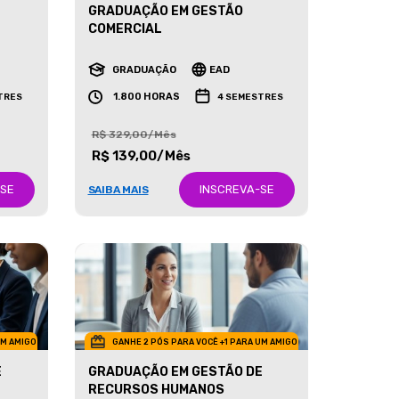
GRADUAÇÃO EM GESTÃO
COMERCIAL
GRADUAÇÃO
EAD
1.800 HORAS
TRES
4 SEMESTRES
R$ 329,00/Mês
R$ 139,00/Mês
-SE
INSCREVA-SE
SAIBA MAIS
UM AMIGO
GANHE 2 PÓS PARA VOCÊ +1 PARA UM AMIGO
E
GRADUAÇÃO EM GESTÃO DE