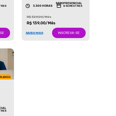
GRADUAÇÃO
SEMIPRESENCIAL
3.300 HORAS
TRES
8 SEMESTRES
R$ 329,00/Mês
R$ 139,00/Mês
-SE
INSCREVA-SE
SAIBA MAIS
UM AMIGO
CIAL
TRES