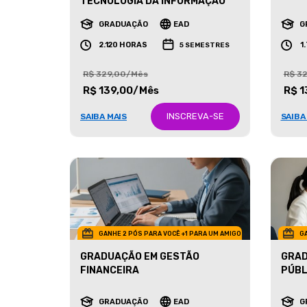
MARK
TECNOLOGIA DA INFORMAÇÃO
GRADUAÇÃO
EAD
G
2.120 HORAS
1
5 SEMESTRES
R$ 329,00/Mês
R$ 3
R$ 139,00/Mês
R$ 1
INSCREVA-SE
SAIBA MAIS
SAIBA
GANHE 2 PÓS PARA VOCÊ +1 PARA UM AMIGO
GA
GRADUAÇÃO EM GESTÃO
GRAD
FINANCEIRA
PÚBL