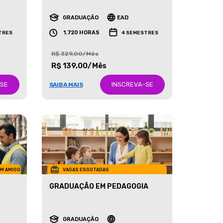
RECURSOS HUMANOS
GRADUAÇÃO
EAD
1.720 HORAS
TRES
4 SEMESTRES
R$ 329,00/Mês
R$ 139,00/Mês
-SE
INSCREVA-SE
SAIBA MAIS
UM AMIGO
VAGAS ESGOTADAS
GRADUAÇÃO EM PEDAGOGIA