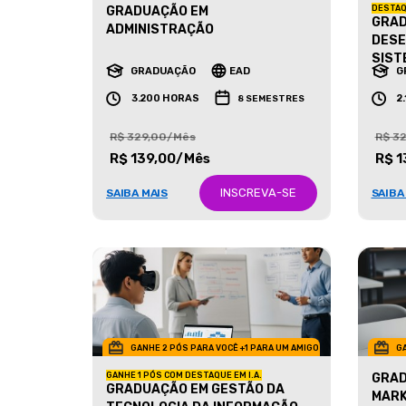
GRADUAÇÃO EM
DESTAQ
GRAD
ADMINISTRAÇÃO
DESE
SIST
GRADUAÇÃO
EAD
G
3.200 HORAS
2
8 SEMESTRES
R$ 329,00/Mês
R$ 3
R$ 139,00/Mês
R$ 1
INSCREVA-SE
SAIBA MAIS
SAIBA
GANHE 2 PÓS PARA VOCÊ +1 PARA UM AMIGO
GA
GANHE 1 PÓS COM DESTAQUE EM I.A.
GRAD
GRADUAÇÃO EM GESTÃO DA