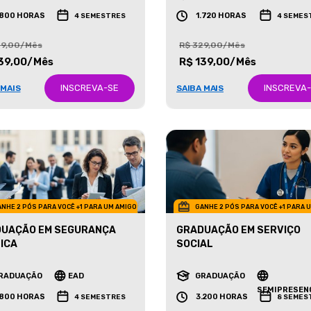
RADUAÇÃO
EAD
GRADUAÇÃO
EAD
.800 HORAS
1.720 HORAS
4 SEMESTRES
4 SEMES
29,00/Mês
R$ 329,00/Mês
39,00/Mês
R$ 139,00/Mês
INSCREVA-SE
INSCREVA
 MAIS
SAIBA MAIS
NHE 2 PÓS PARA VOCÊ +1 PARA UM AMIGO
GANHE 2 PÓS PARA VOCÊ +1 PARA 
UAÇÃO EM SEGURANÇA
GRADUAÇÃO EM SERVIÇO
ICA
SOCIAL
RADUAÇÃO
EAD
GRADUAÇÃO
SEMIPRESEN
.800 HORAS
3.200 HORAS
4 SEMESTRES
8 SEMES