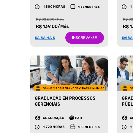
GRADUAÇÃO
EAD
G
1.800 HORAS
1
4 SEMESTRES
R$ 329,00/Mês
R$ 3
R$ 139,00/Mês
R$ 1
INSCREVA-SE
SAIBA MAIS
SAIBA
GANHE 2 PÓS PARA VOCÊ +1 PARA UM AMIGO
GA
GRADUAÇÃO EM PROCESSOS
GRAD
GERENCIAIS
PÚBL
GRADUAÇÃO
EAD
G
1.720 HORAS
1
4 SEMESTRES