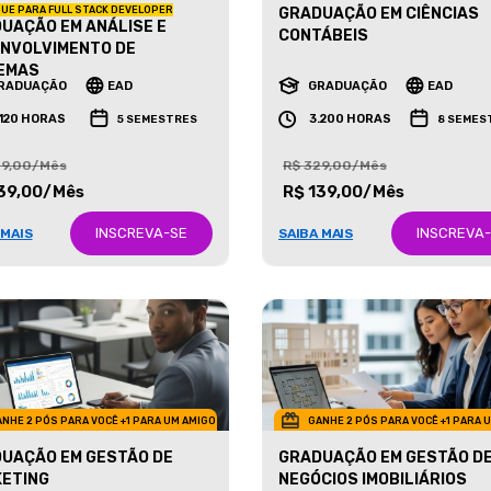
UE PARA FULL STACK DEVELOPER
GRADUAÇÃO EM CIÊNCIAS
UAÇÃO EM ANÁLISE E
CONTÁBEIS
NVOLVIMENTO DE
EMAS
RADUAÇÃO
EAD
GRADUAÇÃO
EAD
.120 HORAS
3.200 HORAS
5 SEMESTRES
8 SEMES
29,00/Mês
R$ 329,00/Mês
39,00/Mês
R$ 139,00/Mês
INSCREVA-SE
INSCREVA
 MAIS
SAIBA MAIS
NHE 2 PÓS PARA VOCÊ +1 PARA UM AMIGO
GANHE 2 PÓS PARA VOCÊ +1 PARA 
UAÇÃO EM GESTÃO DE
GRADUAÇÃO EM GESTÃO D